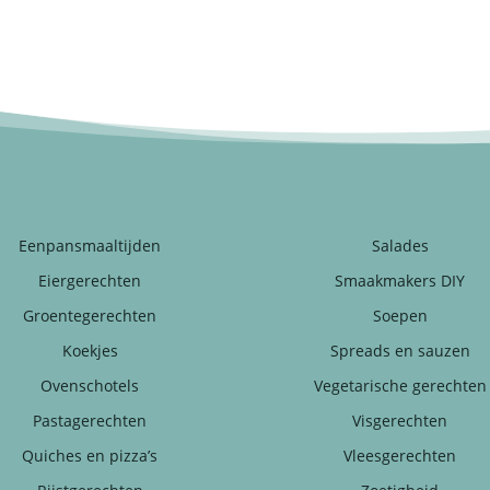
Eenpansmaaltijden
Salades
Eiergerechten
Smaakmakers DIY
Groentegerechten
Soepen
Koekjes
Spreads en sauzen
Ovenschotels
Vegetarische gerechten
Pastagerechten
Visgerechten
Quiches en pizza’s
Vleesgerechten