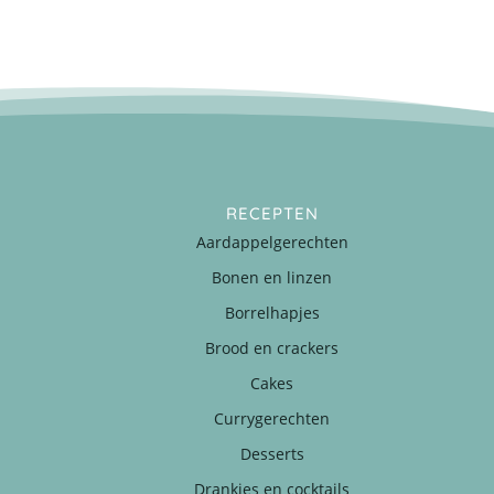
RECEPTEN
Aardappelgerechten
Bonen en linzen
Borrelhapjes
Brood en crackers
Cakes
Currygerechten
Desserts
Drankjes en cocktails