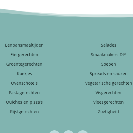
Eenpansmaaltijden
Salades
Eiergerechten
Smaakmakers DIY
Groentegerechten
Soepen
Koekjes
Spreads en sauzen
Ovenschotels
Vegetarische gerechten
Pastagerechten
Visgerechten
Quiches en pizza’s
Vleesgerechten
Rijstgerechten
Zoetigheid