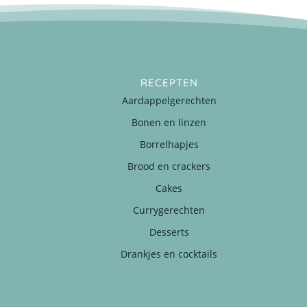
RECEPTEN
Aardappelgerechten
Bonen en linzen
Borrelhapjes
Brood en crackers
Cakes
Currygerechten
Desserts
Drankjes en cocktails