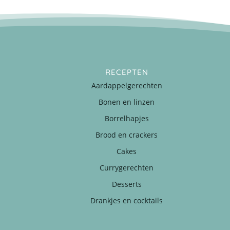
RECEPTEN
Aardappelgerechten
Bonen en linzen
Borrelhapjes
Brood en crackers
Cakes
Currygerechten
Desserts
Drankjes en cocktails