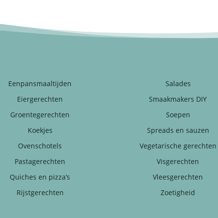
Eenpansmaaltijden
Salades
Eiergerechten
Smaakmakers DIY
Groentegerechten
Soepen
Koekjes
Spreads en sauzen
Ovenschotels
Vegetarische gerechten
Pastagerechten
Visgerechten
Quiches en pizza’s
Vleesgerechten
Rijstgerechten
Zoetigheid