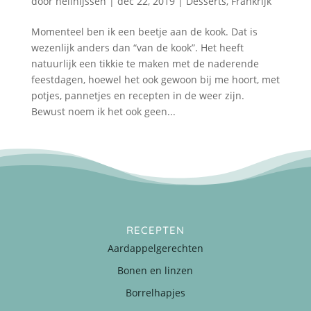
door
nellnijssen
|
dec 22, 2019
|
Desserts
,
Frankrijk
Momenteel ben ik een beetje aan de kook. Dat is
wezenlijk anders dan “van de kook”. Het heeft
natuurlijk een tikkie te maken met de naderende
feestdagen, hoewel het ook gewoon bij me hoort, met
potjes, pannetjes en recepten in de weer zijn.
Bewust noem ik het ook geen...
RECEPTEN
Aardappelgerechten
Bonen en linzen
Borrelhapjes