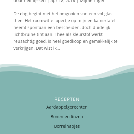
door
nellnijssen
|
apr 18, 2014
|
Mijmeringen
De dag begint met het omgooien van een vol glas
thee. Het roomwitte lopertje op mijn eetkamertafel
neemt spontaan een bescheiden, doch duidelijk
lichtbruine tint aan. Thee als kleurstof werkt
reusachtig goed, is heel goedkoop en gemakkelijk te
verkrijgen. Dat wist ik...
RECEPTEN
Aardappelgerechten
Bonen en linzen
Borrelhapjes