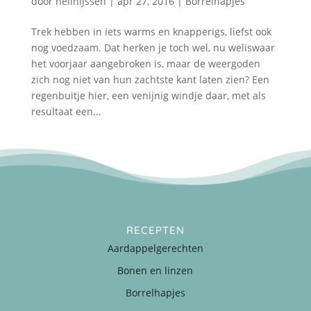
door
nellnijssen
|
apr 27, 2016
|
Borrelhapjes
Trek hebben in iets warms en knapperigs, liefst ook
nog voedzaam. Dat herken je toch wel, nu weliswaar
het voorjaar aangebroken is, maar de weergoden
zich nog niet van hun zachtste kant laten zien? Een
regenbuitje hier, een venijnig windje daar, met als
resultaat een...
RECEPTEN
Aardappelgerechten
Bonen en linzen
Borrelhapjes