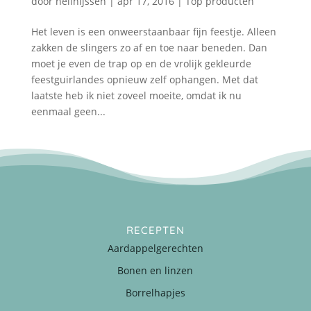
door
nellnijssen
|
apr 17, 2016
|
Top producten
Het leven is een onweerstaanbaar fijn feestje. Alleen
zakken de slingers zo af en toe naar beneden. Dan
moet je even de trap op en de vrolijk gekleurde
feestguirlandes opnieuw zelf ophangen. Met dat
laatste heb ik niet zoveel moeite, omdat ik nu
eenmaal geen...
RECEPTEN
Aardappelgerechten
Bonen en linzen
Borrelhapjes