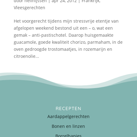
door
nellnijssen
|
apr 24, 2012
|
Frankrijk
,
Vleesgerechten
Het voorgerecht tijdens mijn stressvrije etentje van
afgelopen weekend bestond uit een – o, wat een
gemak – anti-pastischotel. Daarop huisgemaakte
guacamole, goede kwaliteit chorizo, parmaham, in de
oven gedroogde trostomaatjes, in rozemarijn en
citroenolie...
RECEPTEN
Aardappelgerechten
Bonen en linzen
Borrelhapjes