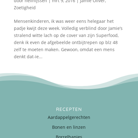
door
nellnijssen
|
mrt 9, 2016
|
Jamie Oliver
,
Zoetigheid
Mensenkinderen, ik was weer eens helegaar het
padje kwijt deze week. Volledig verblind door Jamie’s
stralend witte lach op de cover van zijn Superfood,
denk ik even de afgebeelde ontbijtrepen op blz 48
zelf te moeten maken. Gewoon, omdat een mens
denkt dat-ie...
RECEPTEN
Aardappelgerechten
Bonen en linzen
Borrelhapjes