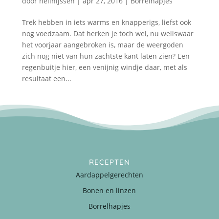
door
nellnijssen
|
apr 27, 2016
|
Borrelhapjes
Trek hebben in iets warms en knapperigs, liefst ook
nog voedzaam. Dat herken je toch wel, nu weliswaar
het voorjaar aangebroken is, maar de weergoden
zich nog niet van hun zachtste kant laten zien? Een
regenbuitje hier, een venijnig windje daar, met als
resultaat een...
RECEPTEN
Aardappelgerechten
Bonen en linzen
Borrelhapjes