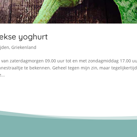
ekse yoghurt
jden
,
Griekenland
 van zaterdagmorgen 09.00 uur tot en met zondagmiddag 17.00 uu
straaltje te bekennen. Geheel tegen mijn zin, maar tegelijkertij
...