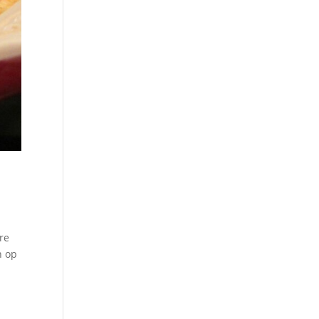
ere
n op