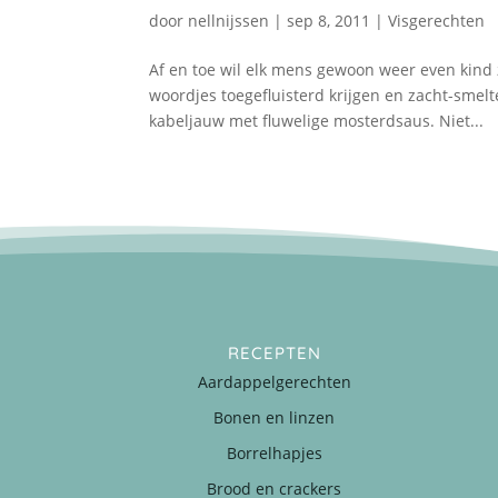
door
nellnijssen
|
sep 8, 2011
|
Visgerechten
Af en toe wil elk mens gewoon weer even kind 
woordjes toegefluisterd krijgen en zacht-smel
kabeljauw met fluwelige mosterdsaus. Niet...
RECEPTEN
Aardappelgerechten
Bonen en linzen
Borrelhapjes
Brood en crackers