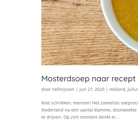
Mosterdsoep naar recept 
door
nellnijssen
|
jun 27, 2020
|
Holland
,
Juliu
Niet schrikken, mensen! Het zoveelste soeprec
Nederland na een aantal klamme, doorweekte n
te drijven. Op zo’n moment denkt er...