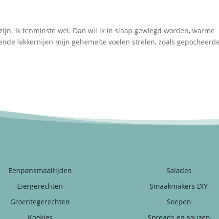
zijn. Ik tenminste wel. Dan wil ik in slaap gewiegd worden, warme
tende lekkernijen mijn gehemelte voelen strelen, zoals gepocheerd
Eenpansmaaltijden
Salades
Eiergerechten
Smaakmakers DIY
Groentegerechten
Soepen
Koekjes
Spreads en sauzen