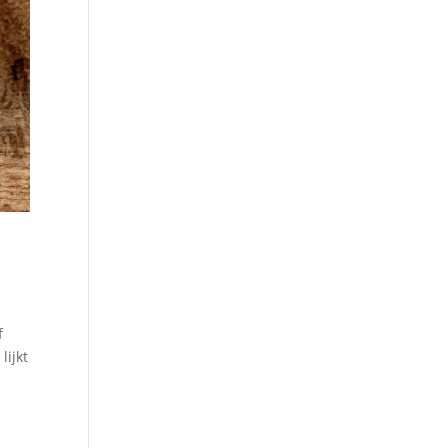
f
lijkt