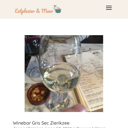
Winebar Gris Sec Zierikzee