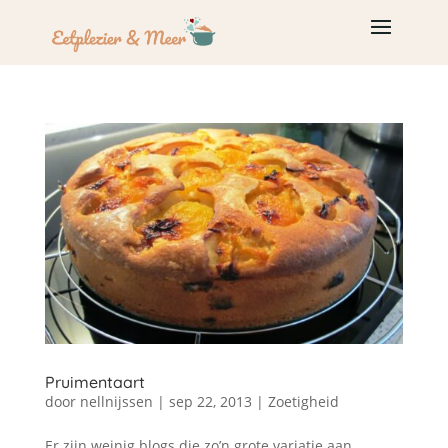
Pruimentaart
door
nellnijssen
|
sep 22, 2013
|
Zoetigheid
Er zijn weinig blogs die zo’n grote variatie aan