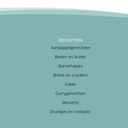
RECEPTEN
Aardappelgerechten
Bonen en linzen
Borrelhapjes
Brood en crackers
Cakes
Currygerechten
Desserts
Drankjes en cocktails