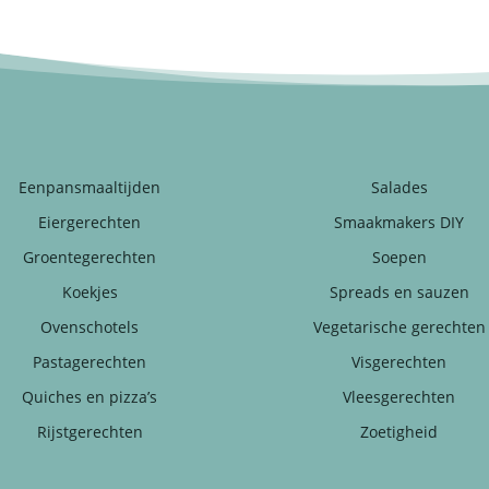
Eenpansmaaltijden
Salades
Eiergerechten
Smaakmakers DIY
Groentegerechten
Soepen
Koekjes
Spreads en sauzen
Ovenschotels
Vegetarische gerechten
Pastagerechten
Visgerechten
Quiches en pizza’s
Vleesgerechten
Rijstgerechten
Zoetigheid