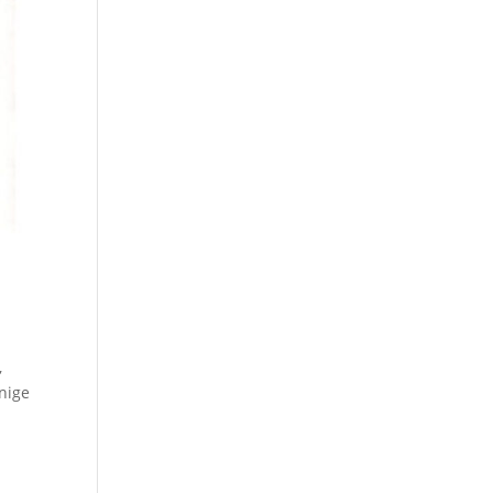
,
enige