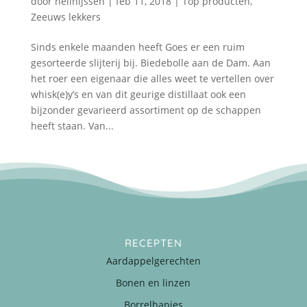
door
nellnijssen
|
feb 11, 2018
|
Top producten
,
Zeeuws lekkers
Sinds enkele maanden heeft Goes er een ruim
gesorteerde slijterij bij. Biedebolle aan de Dam. Aan
het roer een eigenaar die alles weet te vertellen over
whisk(e)y’s en van dit geurige distillaat ook een
bijzonder gevarieerd assortiment op de schappen
heeft staan. Van...
RECEPTEN
Aardappelgerechten
Bonen en linzen
Borrelhapjes