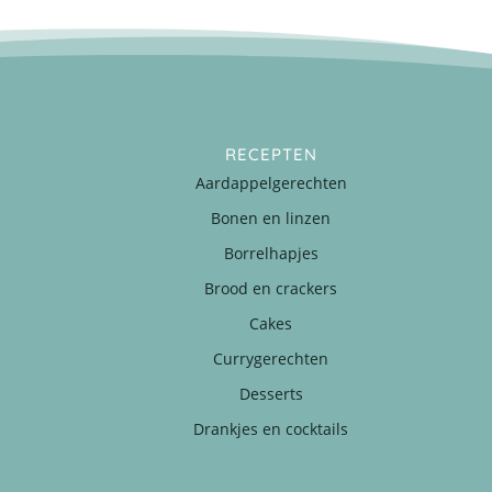
RECEPTEN
Aardappelgerechten
Bonen en linzen
Borrelhapjes
Brood en crackers
Cakes
Currygerechten
Desserts
Drankjes en cocktails