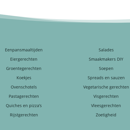
Eenpansmaaltijden
Salades
Eiergerechten
Smaakmakers DIY
Groentegerechten
Soepen
Koekjes
Spreads en sauzen
Ovenschotels
Vegetarische gerechten
Pastagerechten
Visgerechten
Quiches en pizza’s
Vleesgerechten
Rijstgerechten
Zoetigheid