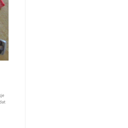
kje
dat