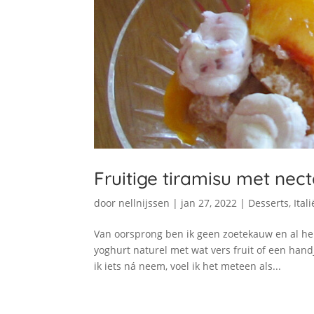
Fruitige tiramisu met ne
door
nellnijssen
|
jan 27, 2022
|
Desserts
,
Itali
Van oorsprong ben ik geen zoetekauw en al hel
yoghurt naturel met wat vers fruit of een han
ik iets ná neem, voel ik het meteen als...