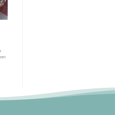
r
 een