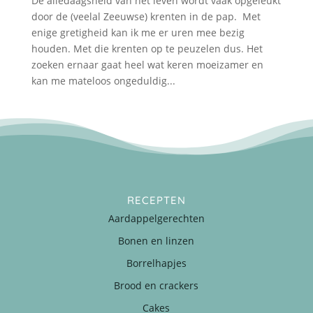
De alledaagsheid van het leven wordt vaak opgeleukt
door de (veelal Zeeuwse) krenten in de pap. Met
enige gretigheid kan ik me er uren mee bezig
houden. Met die krenten op te peuzelen dus. Het
zoeken ernaar gaat heel wat keren moeizamer en
kan me mateloos ongeduldig...
RECEPTEN
Aardappelgerechten
Bonen en linzen
Borrelhapjes
Brood en crackers
Cakes