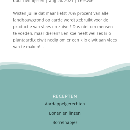
door
nellnijssen
|
aug 26, 2021
|
Leesvoer
Wisten jullie dat maar liefst 70% procent van alle
landbouwgrond op aarde wordt gebruikt voor de
productie van vlees en zuivel? Dus niet om mensen
te voeden, maar dieren? Een koe heeft wel zes kilo
plantaardig eiwit nodig om er een kilo eiwit aan vlees
van te maken!...
RECEPTEN
Aardappelgerechten
Bonen en linzen
Borrelhapjes