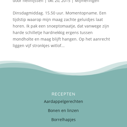
door
nellnijssen
|
okt 20, 2015
|
Mijmeringen
Dinsdagmiddag. 15.50 uur. Momentopname. Een
tijdstip waarop mijn maag zachte geluidjes laat
horen. Ik pak een snoeptomaatje, dat vanwege zijn
harde schilletje hardnekkig ergens tussen
mondholte en maag blijft hangen. Op het aanrecht
liggen vijf stronkjes witlof...
RECEPTEN
Aardappelgerechten
Bonen en linzen
Borrelhapjes