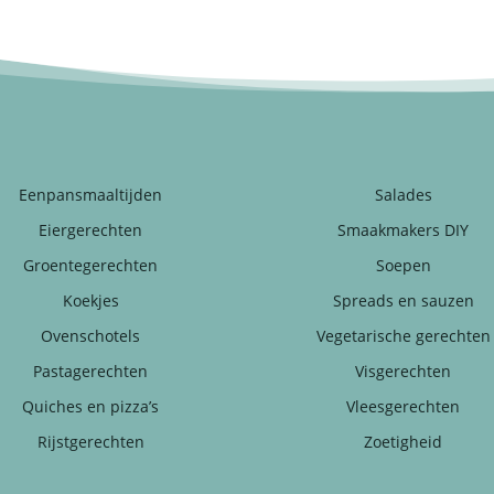
Eenpansmaaltijden
Salades
Eiergerechten
Smaakmakers DIY
Groentegerechten
Soepen
Koekjes
Spreads en sauzen
Ovenschotels
Vegetarische gerechten
Pastagerechten
Visgerechten
Quiches en pizza’s
Vleesgerechten
Rijstgerechten
Zoetigheid