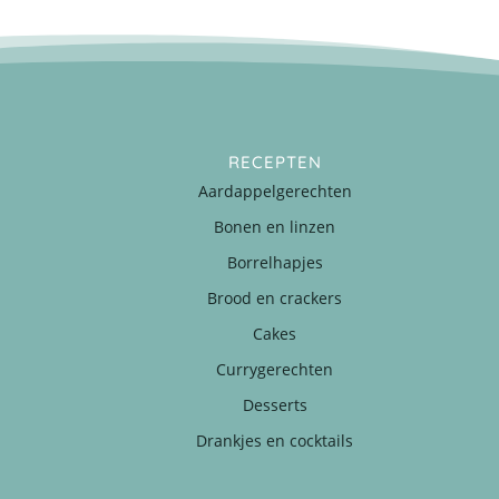
RECEPTEN
Aardappelgerechten
Bonen en linzen
Borrelhapjes
Brood en crackers
Cakes
Currygerechten
Desserts
Drankjes en cocktails