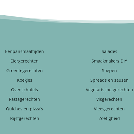
Eenpansmaaltijden
Salades
Eiergerechten
Smaakmakers DIY
Groentegerechten
Soepen
Koekjes
Spreads en sauzen
Ovenschotels
Vegetarische gerechten
Pastagerechten
Visgerechten
Quiches en pizza’s
Vleesgerechten
Rijstgerechten
Zoetigheid