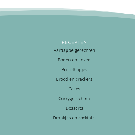
RECEPTEN
Aardappelgerechten
Bonen en linzen
Borrelhapjes
Brood en crackers
Cakes
Currygerechten
Desserts
Drankjes en cocktails