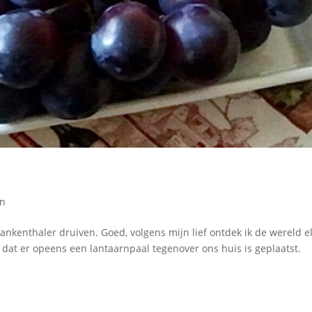
en
ankenthaler druiven. Goed, volgens mijn lief ontdek ik de wereld e
dat er opeens een lantaarnpaal tegenover ons huis is geplaatst.