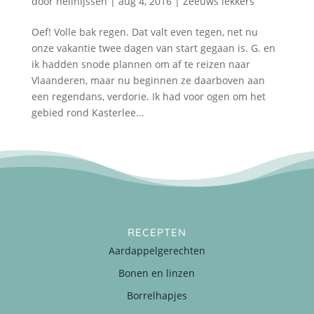
door
nellnijssen
|
aug 4, 2016
|
Zeeuws lekkers
Oef! Volle bak regen. Dat valt even tegen, net nu
onze vakantie twee dagen van start gegaan is. G. en
ik hadden snode plannen om af te reizen naar
Vlaanderen, maar nu beginnen ze daarboven aan
een regendans, verdorie. Ik had voor ogen om het
gebied rond Kasterlee...
RECEPTEN
Aardappelgerechten
Bonen en linzen
Borrelhapjes