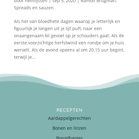
door
nellnijssen
|
sep 5, 2020
|
Ramon Brugman
,
Spreads en sauzen
Als het van bloedhete dagen waarop je letterlijk en
figuurlijk je longen uit je lijf puft, naar een
onaangenaam kil gevoel op je schouders gaat. Als de
eerste voorzichtige herfstwind een rondje om je huis
wervelt. Als de avond opeens al om 20.15 uur begint,
terwijl je...
RECEPTEN
Aardappelgerechten
Bonen en linzen
Borrelhapjes