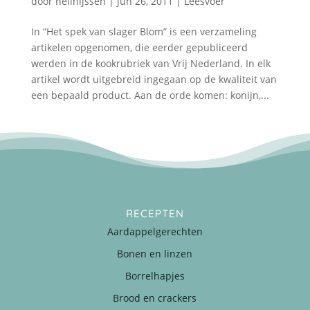
door
nellnijssen
|
jun 26, 2011
|
Leesvoer
In “Het spek van slager Blom” is een verzameling
artikelen opgenomen, die eerder gepubliceerd
werden in de kookrubriek van Vrij Nederland. In elk
artikel wordt uitgebreid ingegaan op de kwaliteit van
een bepaald product. Aan de orde komen: konijn,...
RECEPTEN
Aardappelgerechten
Bonen en linzen
Borrelhapjes
Brood en crackers