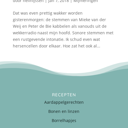
door
nellnijssen
|
jan 7, 2018
|
Mijmeringen
Dat was even prettig wakker worden
gisterenmorgen: de stemmen van Mieke van der
Weij en Peter de Bie kabbelen als vanouds uit de
wekkerradio naast mijn hoofd. Sonore stemmen met
een rustgevende intonatie. Ik schud even wat
hersencellen door elkaar. Hoe zat het ook al...
RECEPTEN
Aardappelgerechten
Bonen en linzen
Borrelhapjes