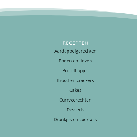
RECEPTEN
Aardappelgerechten
Bonen en linzen
Borrelhapjes
Brood en crackers
Cakes
Currygerechten
Desserts
Drankjes en cocktails