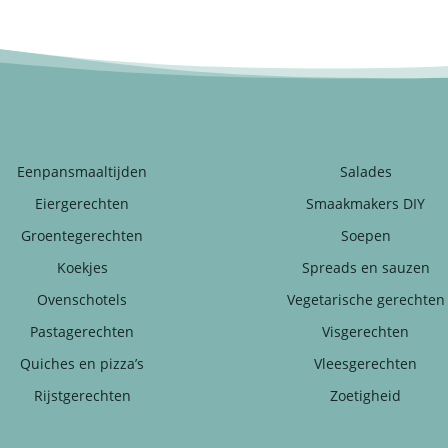
Eenpansmaaltijden
Salades
Eiergerechten
Smaakmakers DIY
Groentegerechten
Soepen
Koekjes
Spreads en sauzen
Ovenschotels
Vegetarische gerechten
Pastagerechten
Visgerechten
Quiches en pizza’s
Vleesgerechten
Rijstgerechten
Zoetigheid