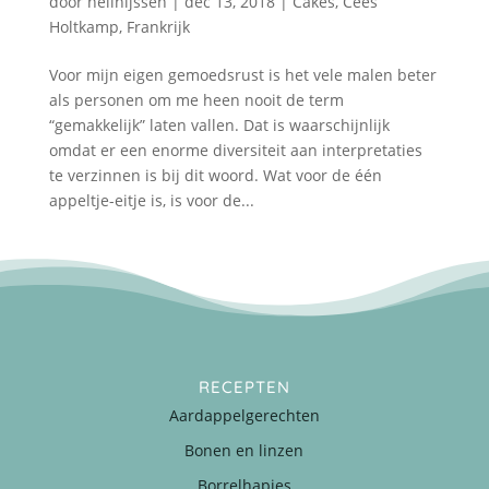
door
nellnijssen
|
dec 13, 2018
|
Cakes
,
Cees
Holtkamp
,
Frankrijk
Voor mijn eigen gemoedsrust is het vele malen beter
als personen om me heen nooit de term
“gemakkelijk” laten vallen. Dat is waarschijnlijk
omdat er een enorme diversiteit aan interpretaties
te verzinnen is bij dit woord. Wat voor de één
appeltje-eitje is, is voor de...
RECEPTEN
Aardappelgerechten
Bonen en linzen
Borrelhapjes