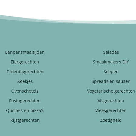
Eenpansmaaltijden
Salades
Eiergerechten
Smaakmakers DIY
Groentegerechten
Soepen
Koekjes
Spreads en sauzen
Ovenschotels
Vegetarische gerechten
Pastagerechten
Visgerechten
Quiches en pizza’s
Vleesgerechten
Rijstgerechten
Zoetigheid