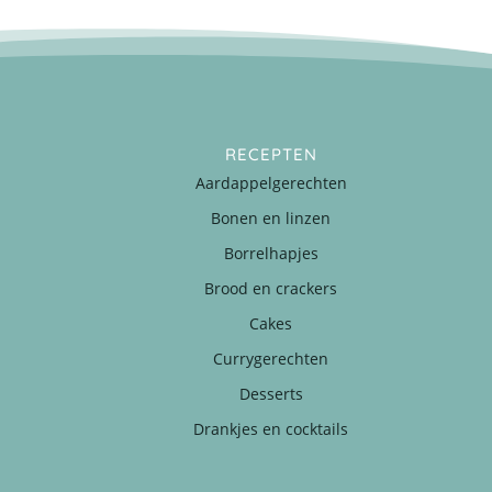
RECEPTEN
Aardappelgerechten
Bonen en linzen
Borrelhapjes
Brood en crackers
Cakes
Currygerechten
Desserts
Drankjes en cocktails