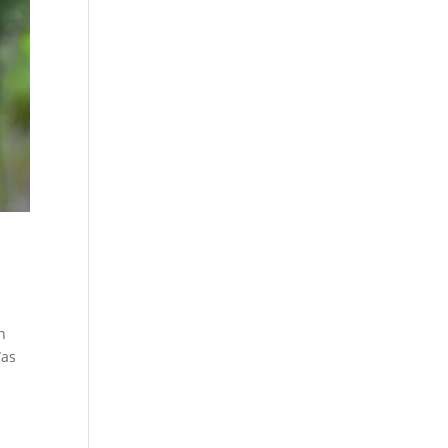
n
Was