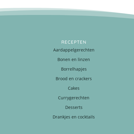
RECEPTEN
Aardappelgerechten
Bonen en linzen
Borrelhapjes
Brood en crackers
Cakes
Currygerechten
Desserts
Drankjes en cocktails