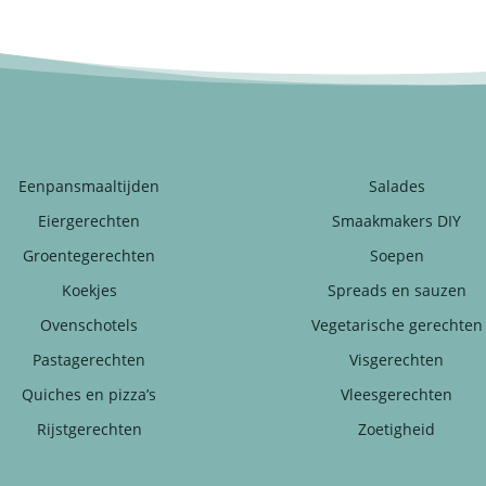
Eenpansmaaltijden
Salades
Eiergerechten
Smaakmakers DIY
Groentegerechten
Soepen
Koekjes
Spreads en sauzen
Ovenschotels
Vegetarische gerechten
Pastagerechten
Visgerechten
Quiches en pizza’s
Vleesgerechten
Rijstgerechten
Zoetigheid