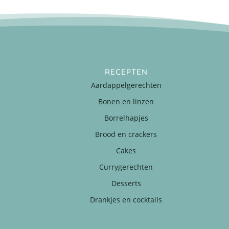
RECEPTEN
Aardappelgerechten
Bonen en linzen
Borrelhapjes
Brood en crackers
Cakes
Currygerechten
Desserts
Drankjes en cocktails