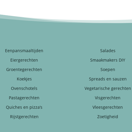
Eenpansmaaltijden
Salades
Eiergerechten
Smaakmakers DIY
Groentegerechten
Soepen
Koekjes
Spreads en sauzen
Ovenschotels
Vegetarische gerechten
Pastagerechten
Visgerechten
Quiches en pizza’s
Vleesgerechten
Rijstgerechten
Zoetigheid