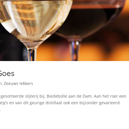
 Goes
n
,
Zeeuws lekkers
esorteerde slijterij bij. Biedebolle aan de Dam. Aan het roer een
e)y’s en van dit geurige distillaat ook een bijzonder gevarieerd
.