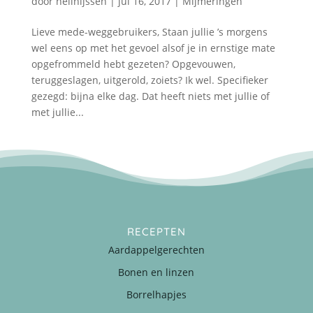
door
nellnijssen
|
jul 16, 2017
|
Mijmeringen
Lieve mede-weggebruikers, Staan jullie ’s morgens
wel eens op met het gevoel alsof je in ernstige mate
opgefrommeld hebt gezeten? Opgevouwen,
teruggeslagen, uitgerold, zoiets? Ik wel. Specifieker
gezegd: bijna elke dag. Dat heeft niets met jullie of
met jullie...
RECEPTEN
Aardappelgerechten
Bonen en linzen
Borrelhapjes