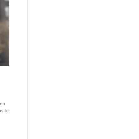
gen
ks te