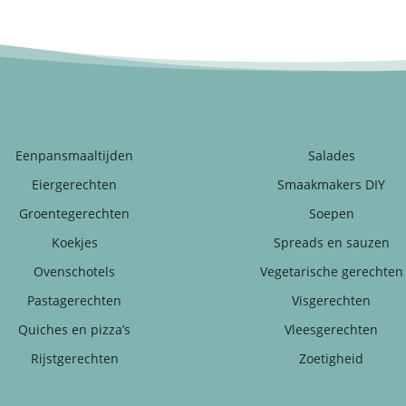
Eenpansmaaltijden
Salades
Eiergerechten
Smaakmakers DIY
Groentegerechten
Soepen
Koekjes
Spreads en sauzen
Ovenschotels
Vegetarische gerechten
Pastagerechten
Visgerechten
Quiches en pizza’s
Vleesgerechten
Rijstgerechten
Zoetigheid