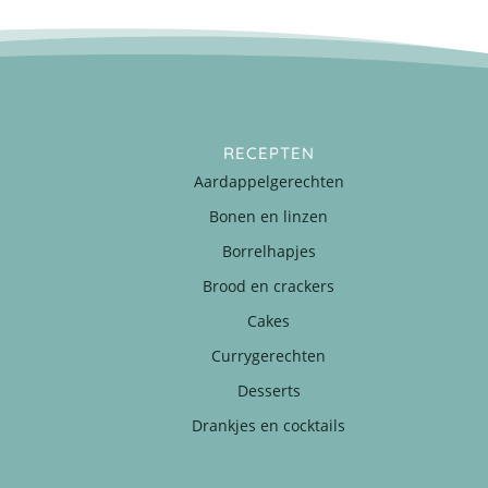
RECEPTEN
Aardappelgerechten
Bonen en linzen
Borrelhapjes
Brood en crackers
Cakes
Currygerechten
Desserts
Drankjes en cocktails