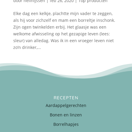
door
nellnijssen
|
feb 26, 2020
|
Top producten
Elke dag een kelkje, plachtte mijn vader te zeggen,
als hij voor zichzelf en mam een borreltje inschonk.
Zijn ogen twinkelden erbij. Het glaasje was een
welkome afwisseling op het gezapige leven (lees:
sleur) van alledag. Was ik in een vroeger leven niet
zo’n drinker,...
RECEPTEN
Aardappelgerechten
Bonen en linzen
Borrelhapjes