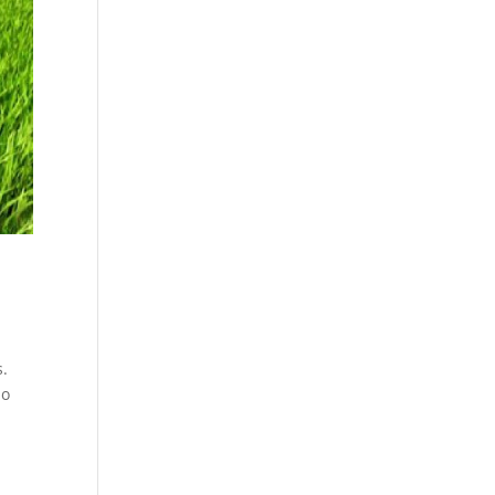
s.
zo