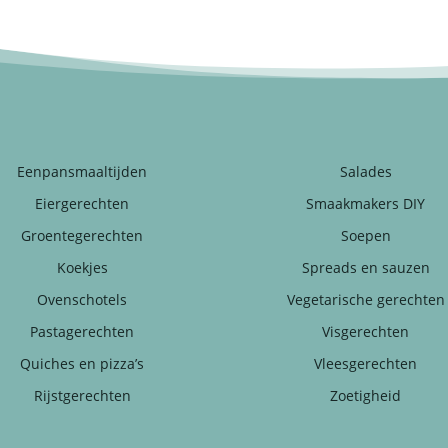
Eenpansmaaltijden
Salades
Eiergerechten
Smaakmakers DIY
Groentegerechten
Soepen
Koekjes
Spreads en sauzen
Ovenschotels
Vegetarische gerechten
Pastagerechten
Visgerechten
Quiches en pizza’s
Vleesgerechten
Rijstgerechten
Zoetigheid