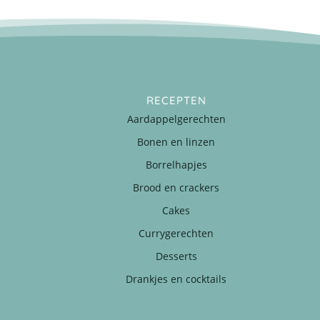
RECEPTEN
Aardappelgerechten
Bonen en linzen
Borrelhapjes
Brood en crackers
Cakes
Currygerechten
Desserts
Drankjes en cocktails