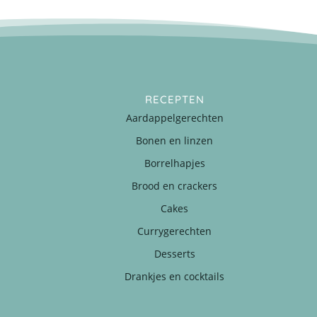
RECEPTEN
Aardappelgerechten
Bonen en linzen
Borrelhapjes
Brood en crackers
Cakes
Currygerechten
Desserts
Drankjes en cocktails