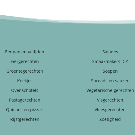
Eenpansmaaltijden
Salades
Eiergerechten
Smaakmakers DIY
Groentegerechten
Soepen
Koekjes
Spreads en sauzen
Ovenschotels
Vegetarische gerechten
Pastagerechten
Visgerechten
Quiches en pizza’s
Vleesgerechten
Rijstgerechten
Zoetigheid