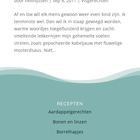
door
nellnijssen
|
sep 8, 2011
|
Visgerechten
Af en toe wil elk mens gewoon weer even kind zijn. Ik
tenminste wel. Dan wil ik in slaap gewiegd worden,
warme woordjes toegefluisterd krijgen en zacht-
smeltende lekkernijen mijn gehemelte voelen
strelen, zoals gepocheerde kabeljauw met fluwelige
mosterdsaus. Niet...
RECEPTEN
Aardappelgerechten
Bonen en linzen
Borrelhapjes