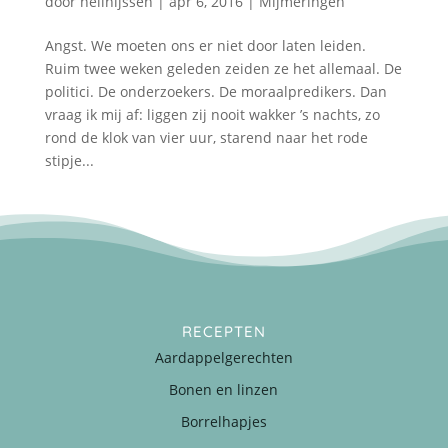
door
nellnijssen
|
apr 6, 2016
|
Mijmeringen
Angst. We moeten ons er niet door laten leiden.
Ruim twee weken geleden zeiden ze het allemaal. De
politici. De onderzoekers. De moraalpredikers. Dan
vraag ik mij af: liggen zij nooit wakker ’s nachts, zo
rond de klok van vier uur, starend naar het rode
stipje...
RECEPTEN
Aardappelgerechten
Bonen en linzen
Borrelhapjes